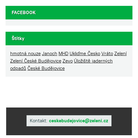
FACEBOOK
Štítky
hmotná nouze
Janoch
MHD
Ukliďme Česko
Vráto
Zelení
Zelení České Budějovice
Zevo
Úložiště jaderných
odpadů
České Budějovice
Kontakt:
ceskebudejovice@zeleni.cz