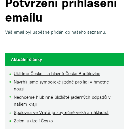
Potvrzení přihlášení
emailu
Váš email byl úspěšně přidán do našeho seznamu.
Aktuální články
Ukliďme Česko… a hlavně České Budějovice
Navrhli jsme symbolické jízdné pro lidi v hmotné
nouzi
Nechceme hlubinné úložiště jaderných odpadů v
našem kraji
Spalovna ve Vrátě je zbytečně velká a nákladná
Zelení uklízejí Česko