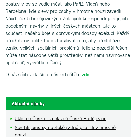
postavily by se vedle měst jako Paříž, Vídeň nebo
Barcelona, kde slevy pro osoby v hmotné nouzi zavedli.
Návrh českobudějovických Zelených koresponduje s jejich
podobnými návrhy v jiných českých městech. „Je to
součástí našeho boje s obrovskými dopady exekucí. Každý
prozřetelný politik by měl usilovat o to, aby předcházel
vzniku velkých sociálních problémů, jejichž pozdější řešení
může stát násobně větší prostředky, než námi navrhované
opatření“, vysvětluje Černý.
O návrzích v dalších městech čtěte
zde
.
Aktuální články
Ukliďme Česko… a hlavně České Budějovice
Navrhli jsme symbolické jízdné pro lidi v hmotné
nouzi