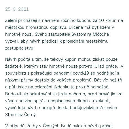
25. 3. 2021
Zelení přicházejí s návrhem ročního kuponu za 10 korun na
městskou hromadnou dopravu. Určena má být lidem v
hmotné nouzi. Svého zastupitele Svatomíra Mlčocha
vyzvali, aby návrh předložil k projednání městskému
zastupitelstvu.
Návrh počítá s tím, že takový kupón mohou získat pouze
žadatelé, kterým stav hmotné nouze potvrdí Úřad práce. „V
souvislosti s pokračující pandemií covid-19 se hodně lidí s
nízkými příjmy dostalo do velkých problémů. Dát víc než tři
a půl tisíce na celoroční jízdenku je pro ně nemožné.
Budou-li ale pokutováni za jízdu načerno, hrozí právě jim ze
všech nejvíce spirála nesplacených dluhů a exekucí“,
vysvětluje návrh spolupředseda budějovických Zelených
Stanislav Černý.
V případě, že by v Českých Budějovicích návrh prošel,