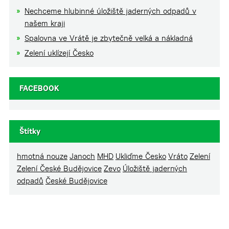
Nechceme hlubinné úložiště jaderných odpadů v
našem kraji
Spalovna ve Vrátě je zbytečně velká a nákladná
Zelení uklízejí Česko
FACEBOOK
Štítky
hmotná nouze
Janoch
MHD
Ukliďme Česko
Vráto
Zelení
Zelení České Budějovice
Zevo
Úložiště jaderných
odpadů
České Budějovice