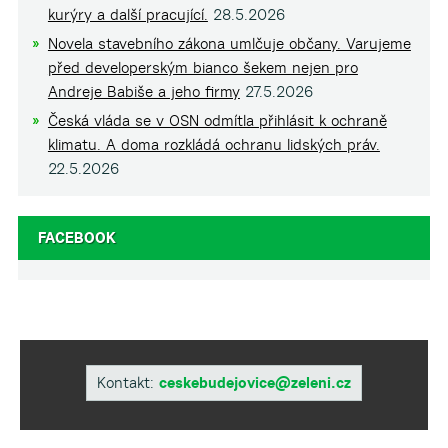
kurýry a další pracující.
28.5.2026
Novela stavebního zákona umlčuje občany. Varujeme
před developerským bianco šekem nejen pro
Andreje Babiše a jeho firmy
27.5.2026
Česká vláda se v OSN odmítla přihlásit k ochraně
klimatu. A doma rozkládá ochranu lidských práv.
22.5.2026
FACEBOOK
Kontakt:
ceskebudejovice@zeleni.cz