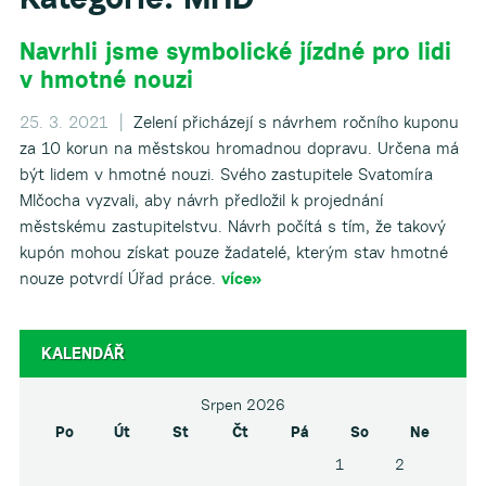
Navrhli jsme symbolické jízdné pro lidi
v hmotné nouzi
25. 3. 2021 |
Zelení přicházejí s návrhem ročního kuponu
za 10 korun na městskou hromadnou dopravu. Určena má
být lidem v hmotné nouzi. Svého zastupitele Svatomíra
Mlčocha vyzvali, aby návrh předložil k projednání
městskému zastupitelstvu. Návrh počítá s tím, že takový
kupón mohou získat pouze žadatelé, kterým stav hmotné
nouze potvrdí Úřad práce.
více»
KALENDÁŘ
Srpen 2026
Po
Út
St
Čt
Pá
So
Ne
1
2