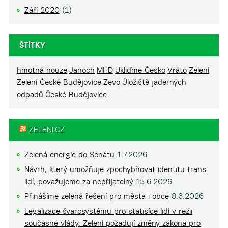
Září 2020
(1)
ŠTÍTKY
hmotná nouze
Janoch
MHD
Ukliďme Česko
Vráto
Zelení
Zelení České Budějovice
Zevo
Úložiště jaderných
odpadů
České Budějovice
ZELENI.CZ
Zelená energie do Senátu
1.7.2026
Návrh, který umožňuje zpochybňovat identitu trans
lidí, považujeme za nepřijatelný
15.6.2026
Přinášíme zelená řešení pro města i obce
8.6.2026
Legalizace švarcsystému pro statisíce lidí v režii
současné vlády. Zelení požadují změny zákona pro